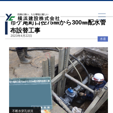
HOME
水道
市ケ尾町口径75㎜から300㎜配水管布設替工事
市ケ尾町口径75㎜から300㎜配水管
布設替工事
2023年4月22日
水道
不断水穿孔状況